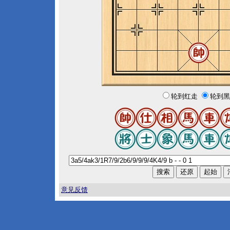
轮到红走
轮到黑
意见反馈