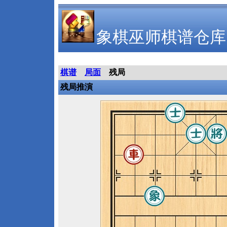
象棋巫师棋谱仓库
棋谱
局面
残局
残局推演