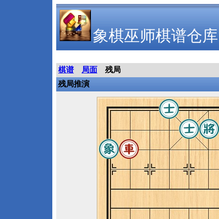
象棋巫师棋谱仓库
棋谱
局面
残局
残局推演