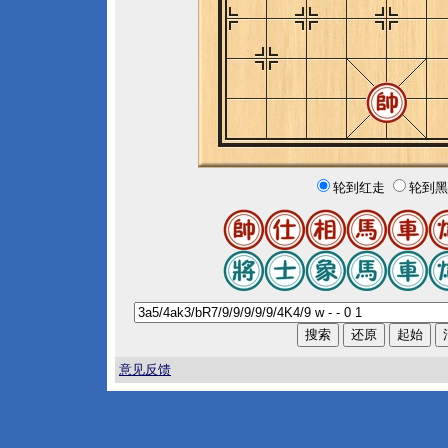
轮到红走
轮到黑
意见反馈