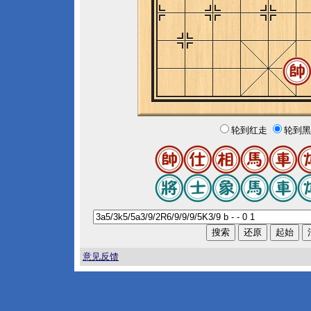
轮到红走
轮到黑
意见反馈