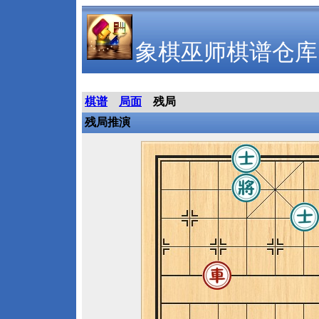
象棋巫师棋谱仓库
棋谱
局面
残局
残局推演