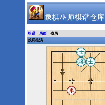
象棋巫师棋谱仓库
棋谱
局面
残局
残局推演