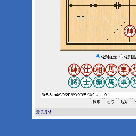
轮到红走
轮到黑
意见反馈