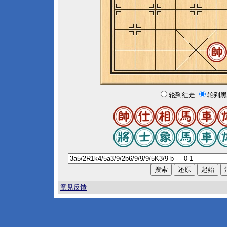
轮到红走
轮到黑
意见反馈