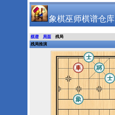
象棋巫师棋谱仓库
棋谱
局面
残局
残局推演