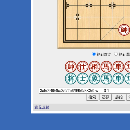
轮到红走
轮到黑
意见反馈