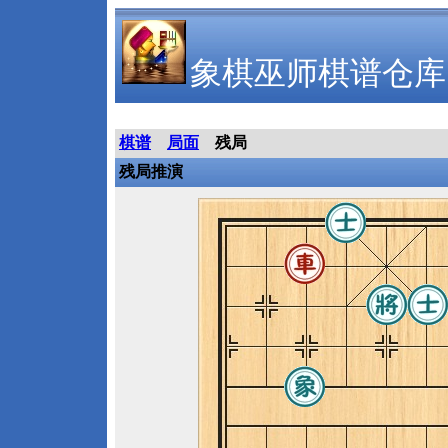
象棋巫师棋谱仓库
棋谱
局面
残局
残局推演