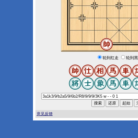
轮到红走
轮到黑
意见反馈