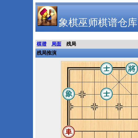
象棋巫师棋谱仓库
棋谱
局面
残局
残局推演