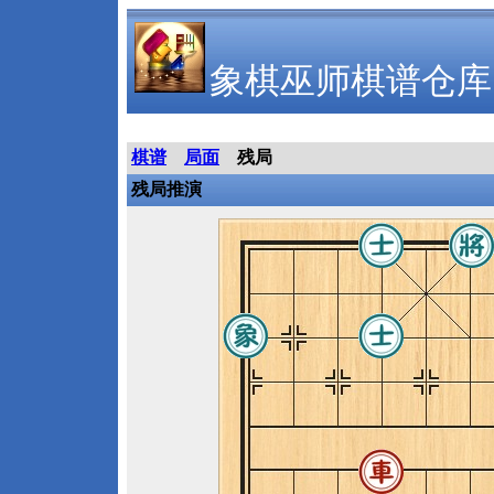
象棋巫师棋谱仓库
棋谱
局面
残局
残局推演