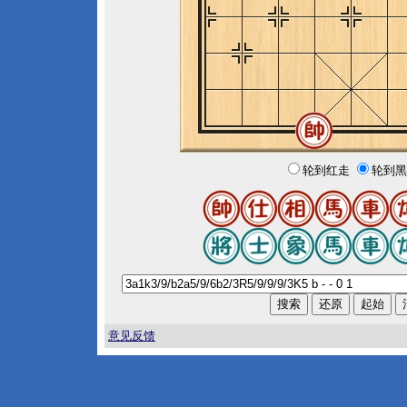
轮到红走
轮到黑
意见反馈