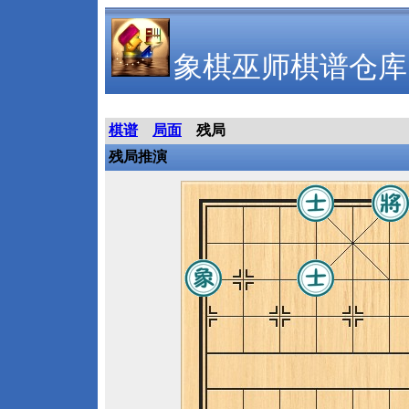
象棋巫师棋谱仓库
棋谱
局面
残局
残局推演