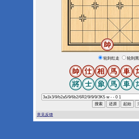
轮到红走
轮到黑
意见反馈