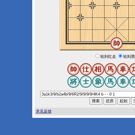
轮到红走
轮到黑
意见反馈