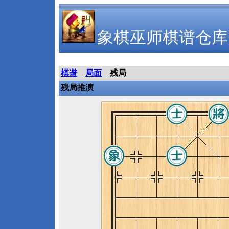
象棋巫师棋谱仓库
棋谱
局面
残局
残局推演