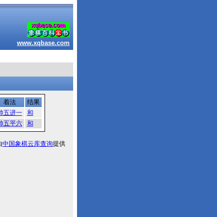
www.xqbase.com
着法
结果
帅五进一
和
帅五平六
和
由
中国象棋云库查询
提供