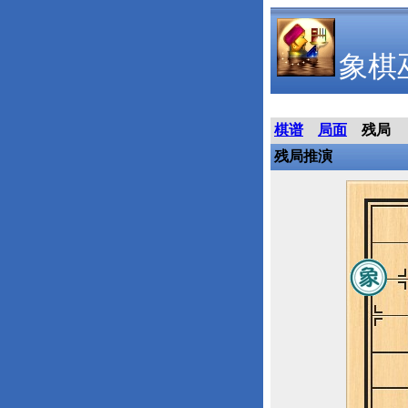
象棋
棋谱
局面
残局
残局推演