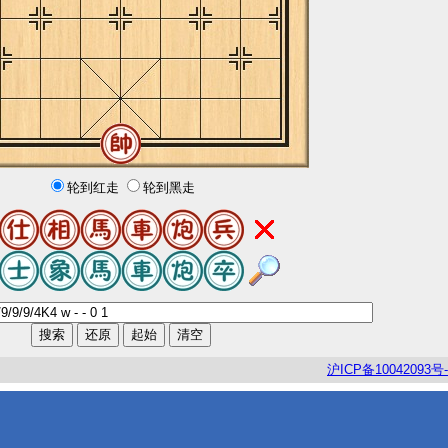
轮到红走
轮到黑走
沪
ICP
备
10042093
号