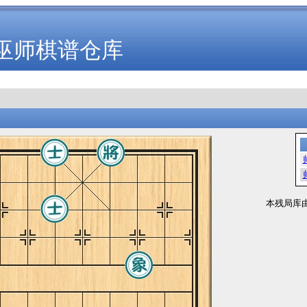
巫师棋谱仓库
本残局库