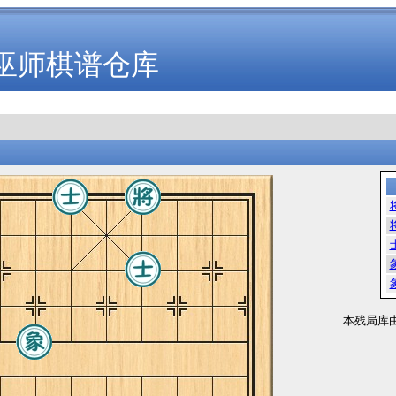
巫师棋谱仓库
本残局库