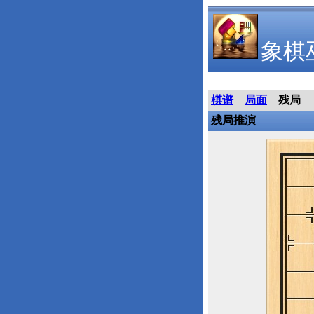
象棋
棋谱
局面
残局
残局推演