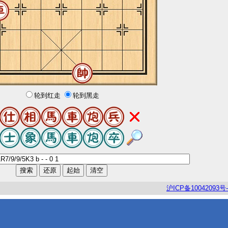
轮到红走
轮到黑走
沪
ICP
备
10042093
号