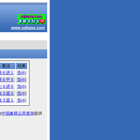
www.xqbase.com
着法
结果
将６进１
负(6)
将６平５
负(6)
士４进５
负(6)
象３退５
负(4)
象３退１
负(4)
由
中国象棋云库查询
提供