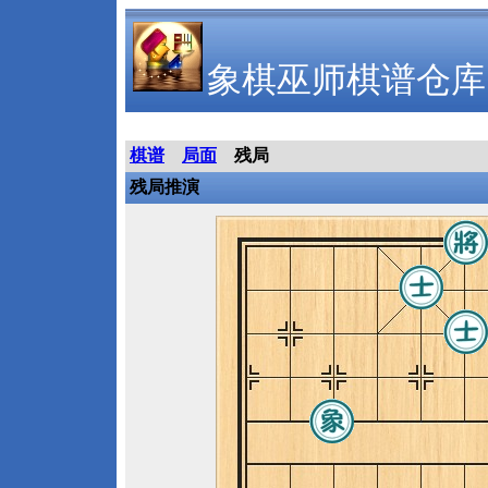
象棋巫师棋谱仓库
棋谱
局面
残局
残局推演