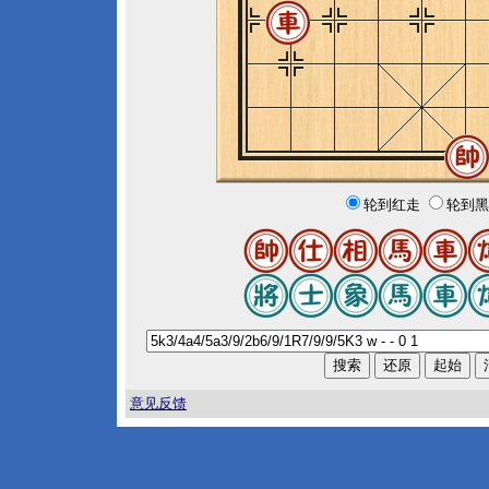
轮到红走
轮到黑
意见反馈