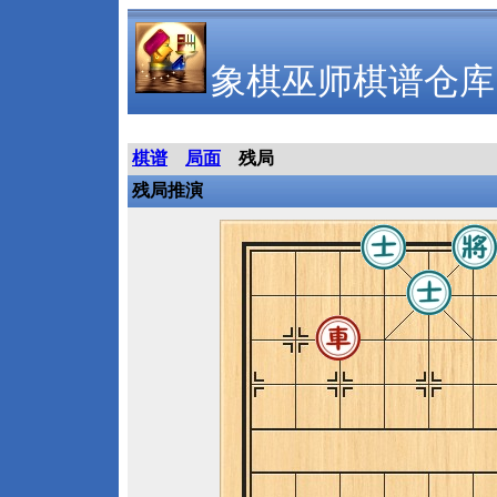
象棋巫师棋谱仓库
棋谱
局面
残局
残局推演