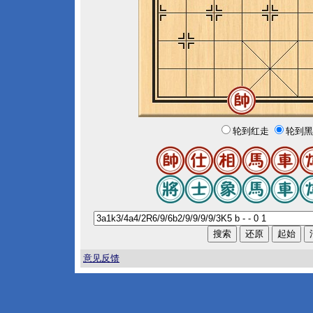
轮到红走
轮到黑
意见反馈