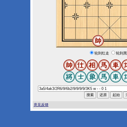
轮到红走
轮到黑
意见反馈