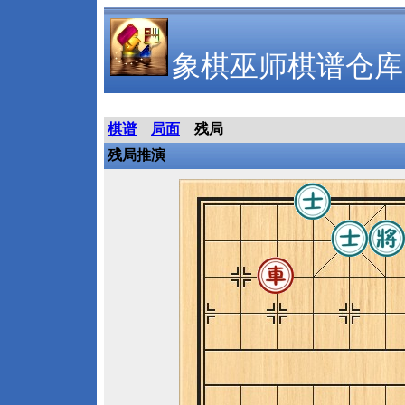
象棋巫师棋谱仓库
棋谱
局面
残局
残局推演