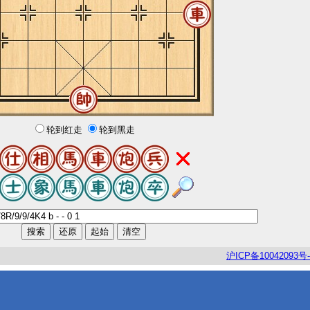
轮到红走
轮到黑走
沪
ICP
备
10042093
号