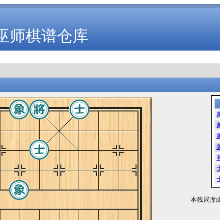
巫师棋谱仓库
本残局库