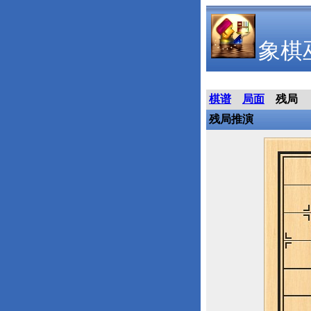
象棋
棋谱
局面
残局
残局推演