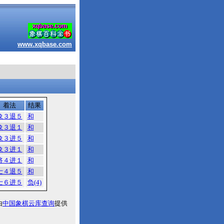
www.xqbase.com
着法
结果
象３退５
和
象３退１
和
象３进５
和
象３进１
和
将４进１
和
士４退５
和
士６进５
负(4)
由
中国象棋云库查询
提供