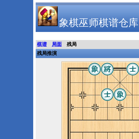
象棋巫师棋谱仓库
棋谱
局面
残局
残局推演