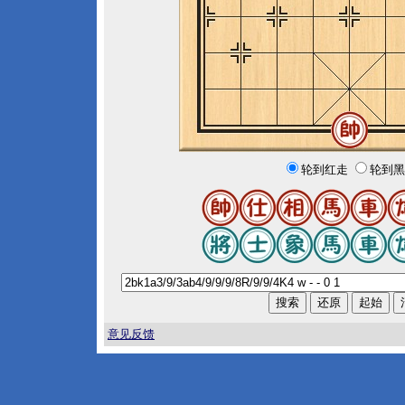
轮到红走
轮到黑
意见反馈