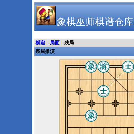
象棋巫师棋谱仓库
棋谱
局面
残局
残局推演