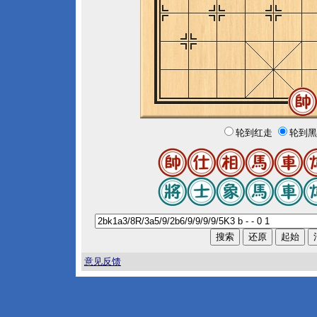
轮到红走
轮到黑
意见反馈