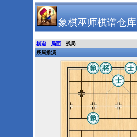
象棋巫师棋谱仓库
棋谱
局面
残局
残局推演