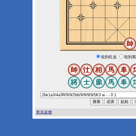
轮到红走
轮到黑
意见反馈