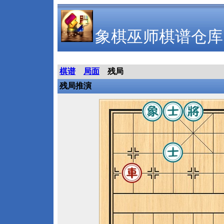
象棋巫师棋谱仓库
棋谱
局面
残局
残局推演