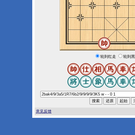
轮到红走
轮到黑
意见反馈