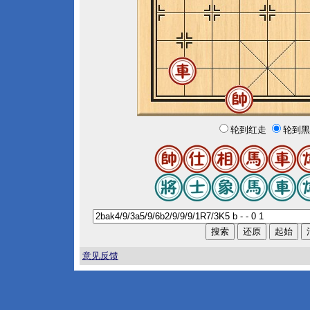
轮到红走
轮到黑
意见反馈