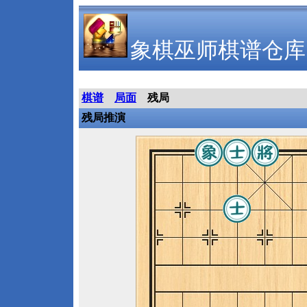
象棋巫师棋谱仓库
棋谱
局面
残局
残局推演