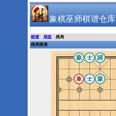
象棋巫师棋谱仓库
棋谱
局面
残局
残局推演