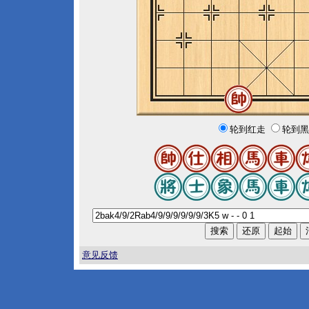
轮到红走
轮到黑
意见反馈