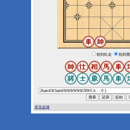
轮到红走
轮到黑
意见反馈