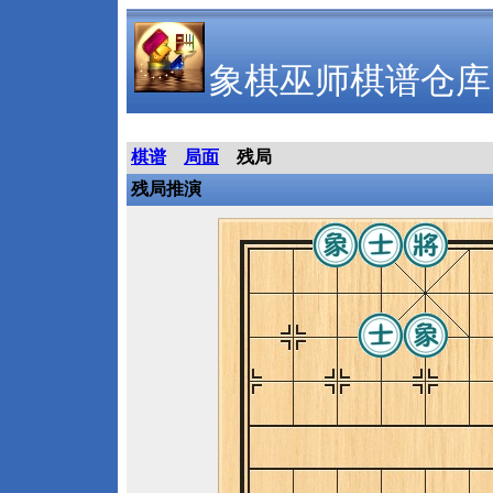
象棋巫师棋谱仓库
棋谱
局面
残局
残局推演