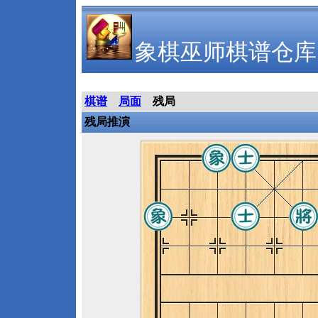
象棋巫师棋谱仓库
棋谱
局面
残局
残局推演