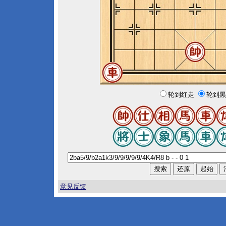
轮到红走
轮到黑
意见反馈