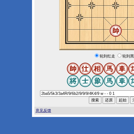
轮到红走
轮到黑
意见反馈