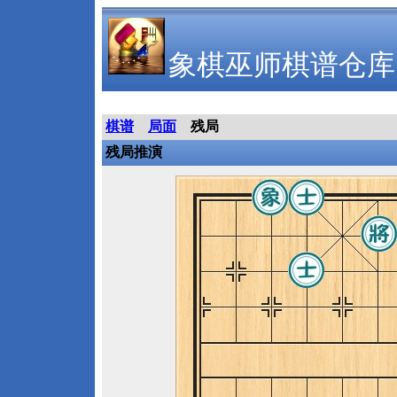
象棋巫师棋谱仓库
棋谱
局面
残局
残局推演