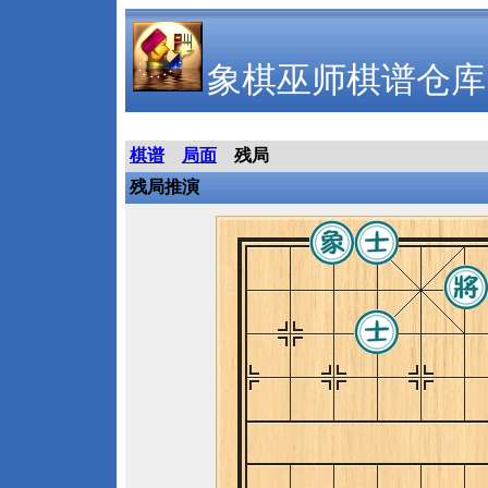
象棋巫师棋谱仓库
棋谱
局面
残局
残局推演