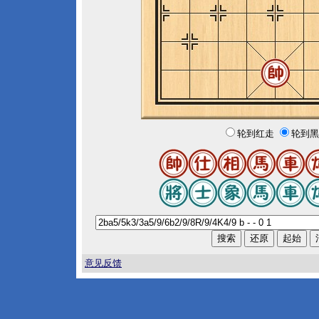
轮到红走
轮到黑
意见反馈