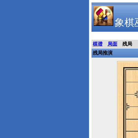
象棋
棋谱
局面
残局
残局推演