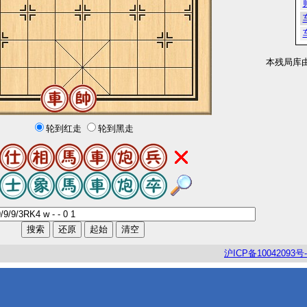
本残局库
轮到红走
轮到黑走
沪
ICP
备
10042093
号