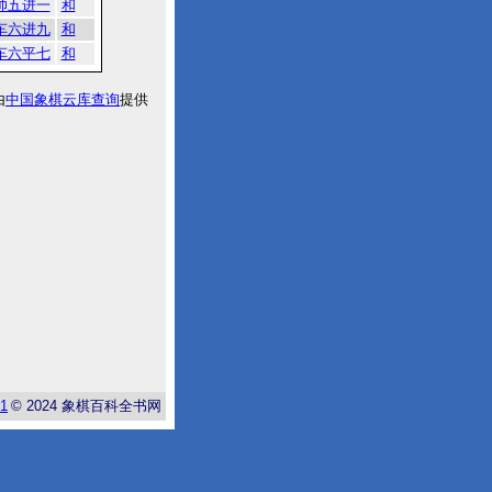
帅五进一
和
车六进九
和
车六平七
和
由
中国象棋云库查询
提供
-1
© 2024
象棋百科全书网