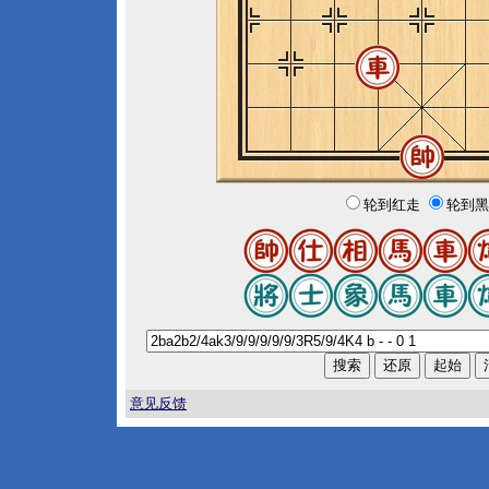
轮到红走
轮到黑
意见反馈