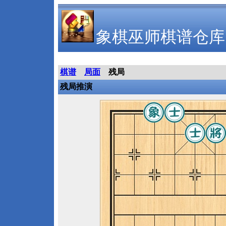
象棋巫师棋谱仓库
棋谱
局面
残局
残局推演