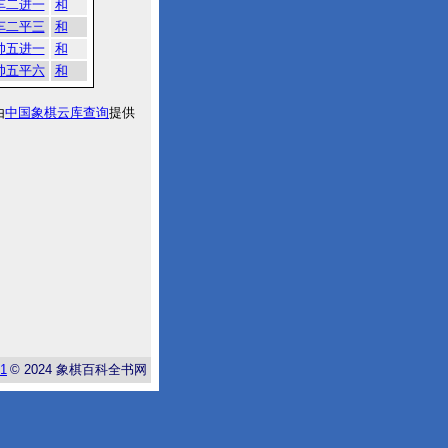
车二进一
和
车二平三
和
帅五进一
和
帅五平六
和
由
中国象棋云库查询
提供
-1
© 2024
象棋百科全书网