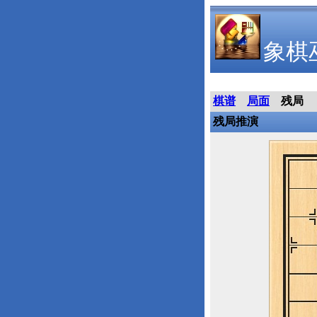
象棋
棋谱
局面
残局
残局推演