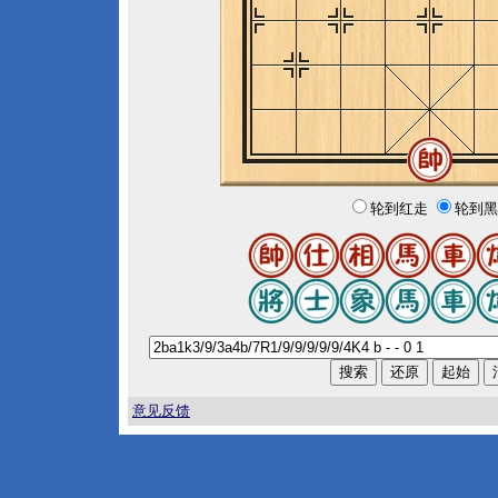
轮到红走
轮到黑
意见反馈