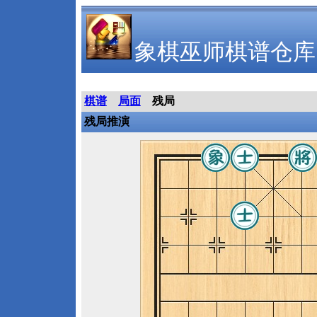
象棋巫师棋谱仓库
棋谱
局面
残局
残局推演