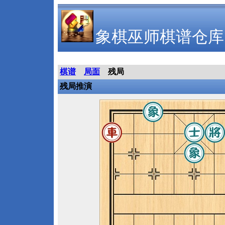
象棋巫师棋谱仓库
棋谱
局面
残局
残局推演