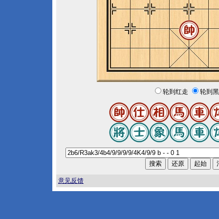
轮到红走
轮到黑
意见反馈