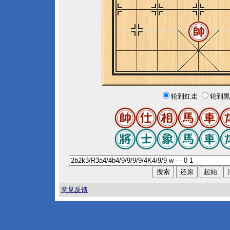
轮到红走
轮到黑
意见反馈