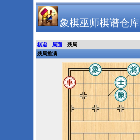
象棋巫师棋谱仓库
棋谱
局面
残局
残局推演