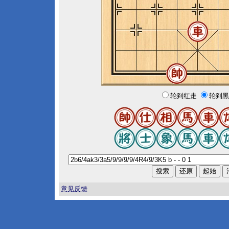
轮到红走
轮到黑
意见反馈