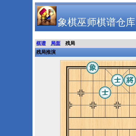
象棋巫师棋谱仓库
棋谱
局面
残局
残局推演