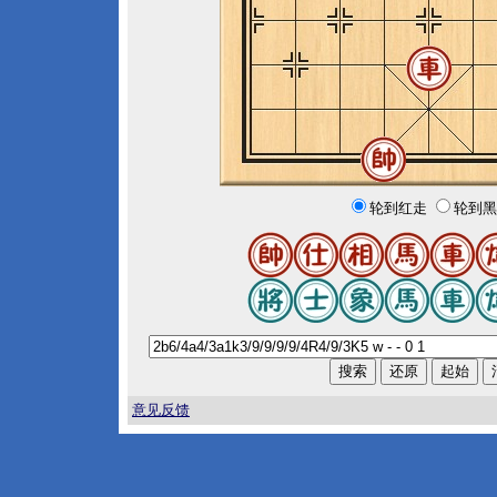
轮到红走
轮到黑
意见反馈