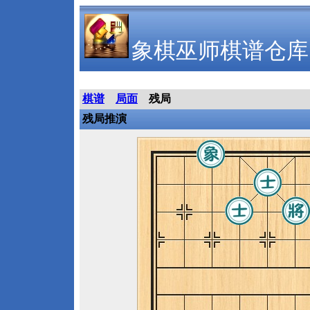
象棋巫师棋谱仓库
棋谱
局面
残局
残局推演