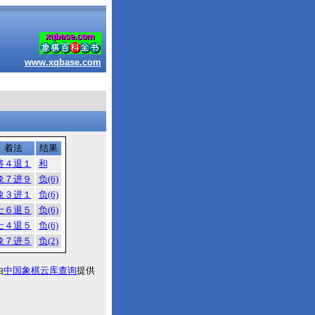
www.xqbase.com
着法
结果
将４退１
和
象７进９
负(6)
象３进１
负(6)
士６退５
负(6)
士４退５
负(6)
象７进５
负(2)
由
中国象棋云库查询
提供