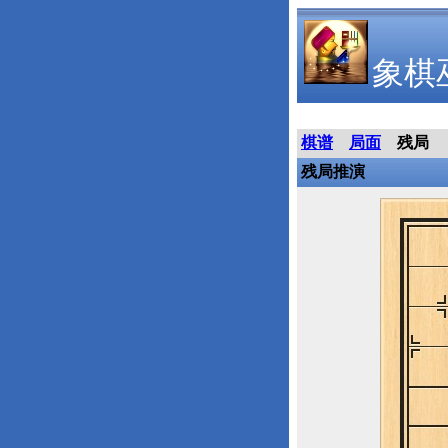
象棋
棋谱
局面
残局
残局推演