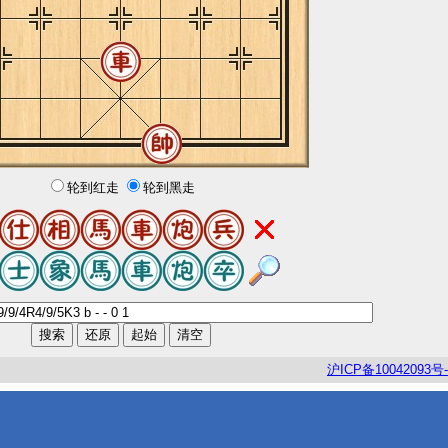
轮到红走
轮到黑走
沪
ICP
备
10042093
号