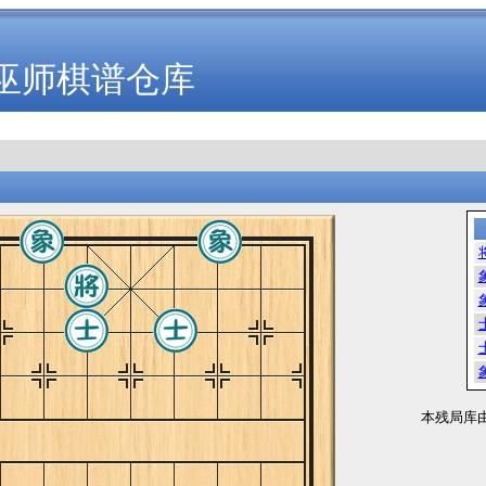
巫师棋谱仓库
本残局库