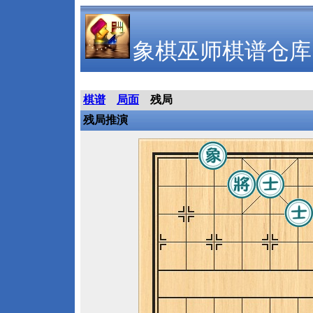
象棋巫师棋谱仓库
棋谱
局面
残局
残局推演