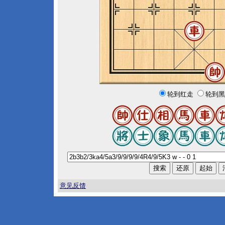
轮到红走
轮到黑
意见反馈