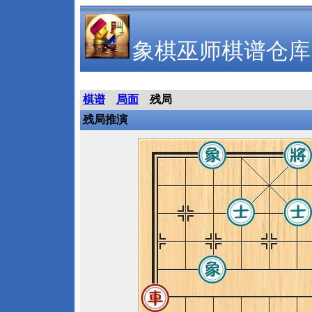
象棋巫师棋谱仓库
棋谱
局面
残局
残局推演