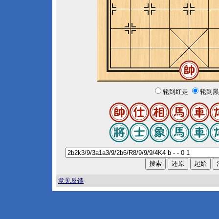
轮到红走
轮到黑
意见反馈