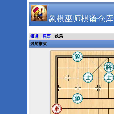
象棋巫师棋谱仓库
棋谱
局面
残局
残局推演