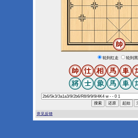
轮到红走
轮到黑
意见反馈