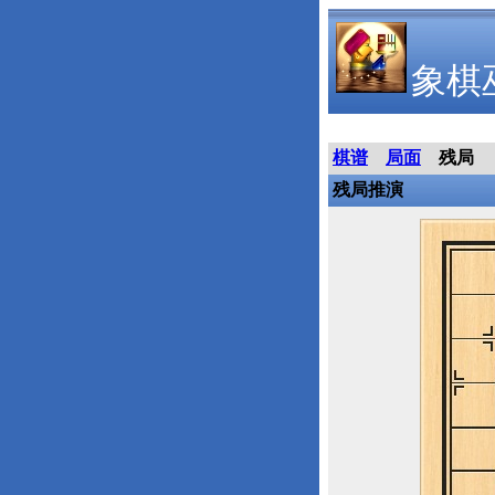
象棋
棋谱
局面
残局
残局推演