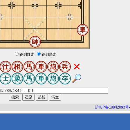
轮到红走
轮到黑走
沪
ICP
备
10042093
号