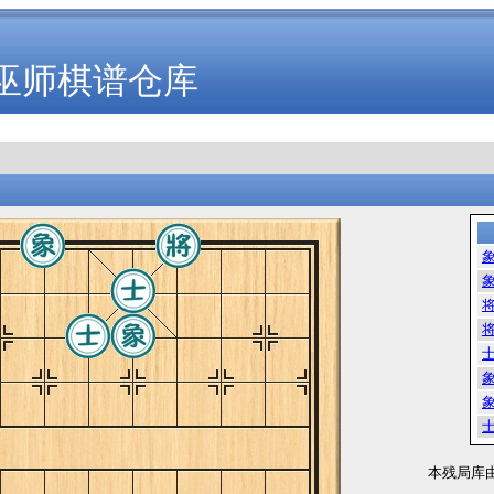
巫师棋谱仓库
本残局库