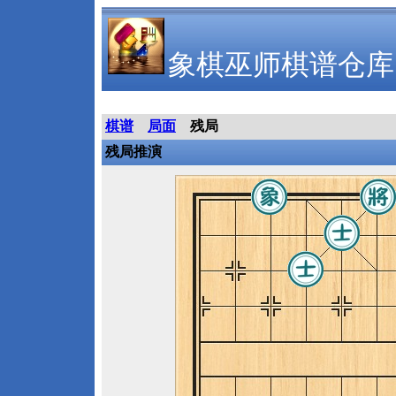
象棋巫师棋谱仓库
棋谱
局面
残局
残局推演