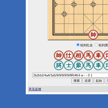
轮到红走
轮到黑
意见反馈