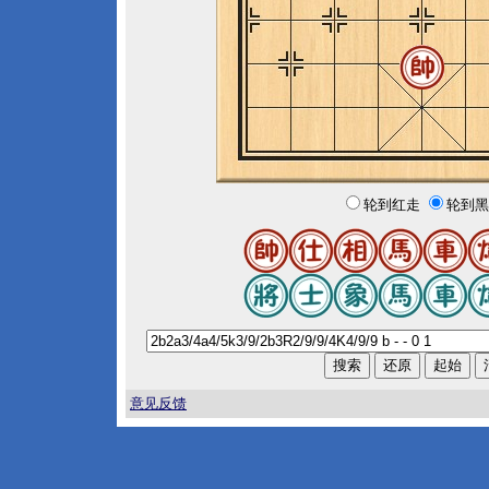
轮到红走
轮到黑
意见反馈