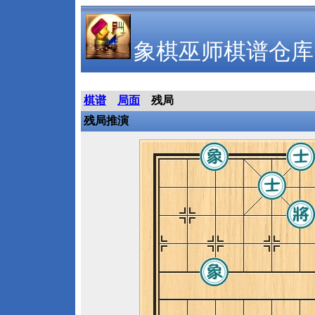
象棋巫师棋谱仓库
棋谱
局面
残局
残局推演