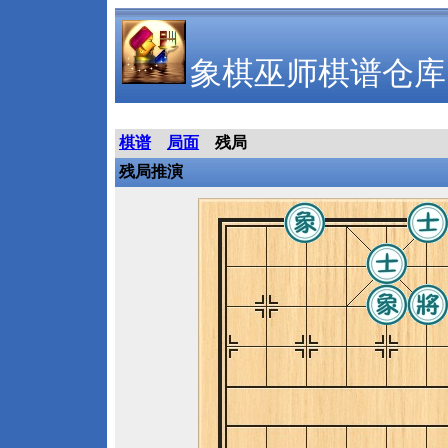
象棋巫师棋谱仓库
棋谱
局面
残局
残局推演