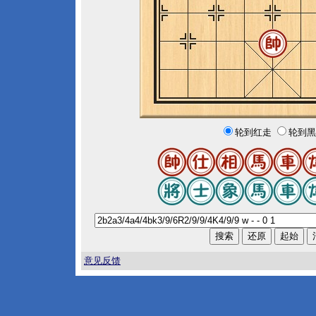
轮到红走
轮到黑
意见反馈