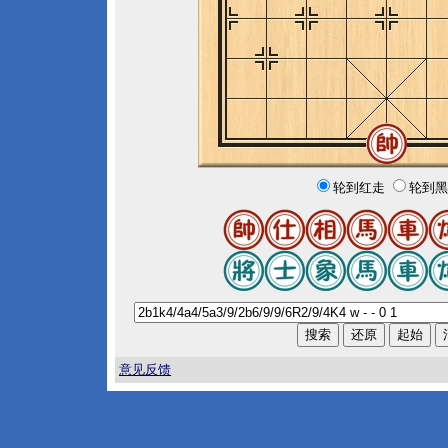
轮到红走
轮到黑
意见反馈