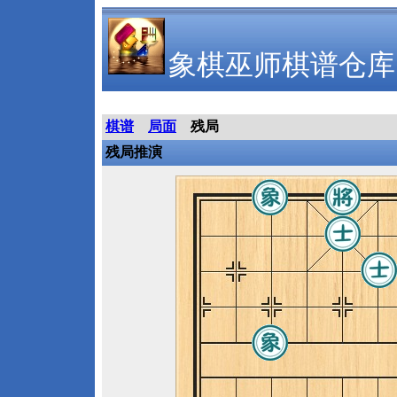
象棋巫师棋谱仓库
棋谱
局面
残局
残局推演