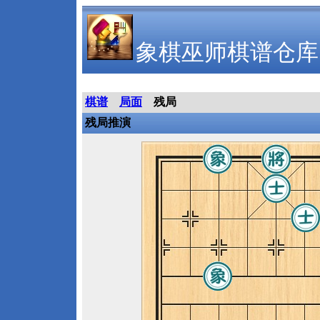
象棋巫师棋谱仓库
棋谱
局面
残局
残局推演