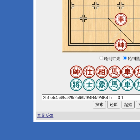
轮到红走
轮到黑
意见反馈