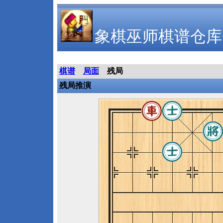
象棋巫师棋谱仓库
棋谱
局面
残局
残局推演