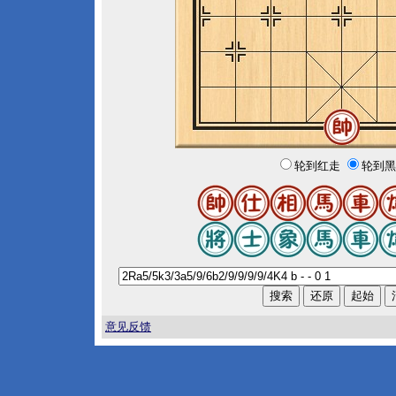
轮到红走
轮到黑
意见反馈