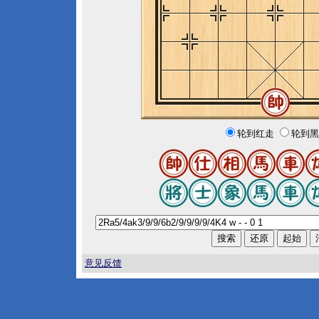
轮到红走
轮到黑
意见反馈