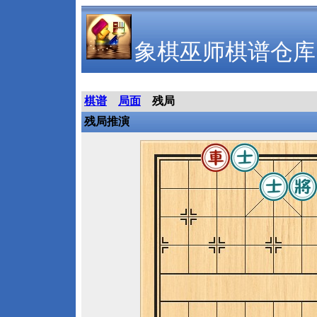
象棋巫师棋谱仓库
棋谱
局面
残局
残局推演