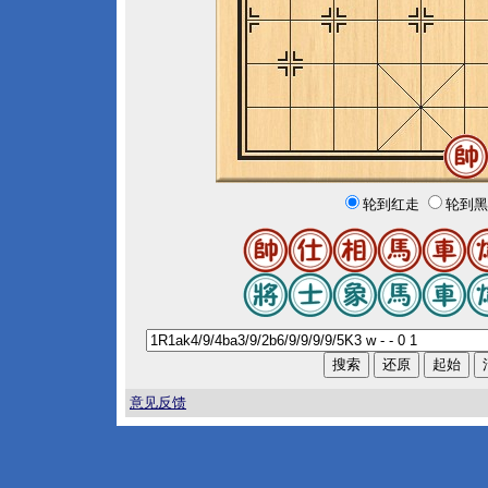
轮到红走
轮到黑
意见反馈