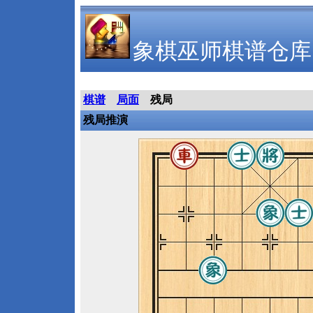
象棋巫师棋谱仓库
棋谱
局面
残局
残局推演