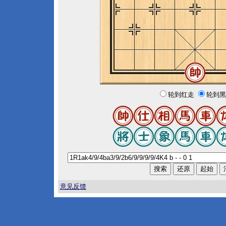
轮到红走
轮到黑
意见反馈