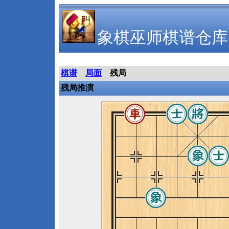
象棋巫师棋谱仓库
棋谱
局面
残局
残局推演