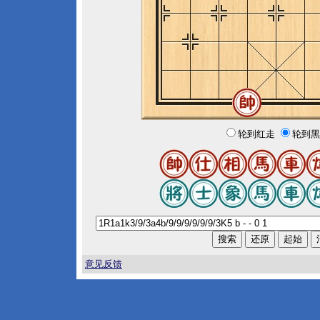
轮到红走
轮到黑
意见反馈