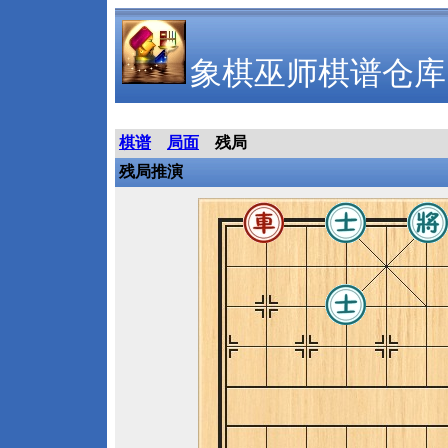
象棋巫师棋谱仓库
棋谱
局面
残局
残局推演