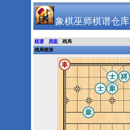
象棋巫师棋谱仓库
棋谱
局面
残局
残局推演