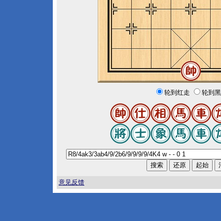
轮到红走
轮到黑
意见反馈